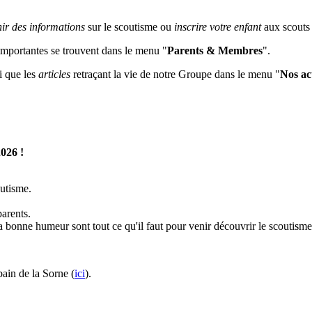
nir des informations
sur le scoutisme ou
inscrire votre enfant
aux scouts
 importantes se trouvent dans le menu "
Parents & Membres
".
i que les
articles
retraçant la vie de notre Groupe dans le menu "
Nos act
2026 !
outisme.
arents.
 bonne humeur sont tout ce qu'il faut pour venir découvrir le scoutisme
ain de la Sorne (
ici
).