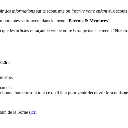
nir des informations
sur le scoutisme ou
inscrire votre enfant
aux scouts
 importantes se trouvent dans le menu "
Parents & Membres
".
i que les
articles
retraçant la vie de notre Groupe dans le menu "
Nos act
2026 !
outisme.
arents.
 bonne humeur sont tout ce qu'il faut pour venir découvrir le scoutisme
ain de la Sorne (
ici
).